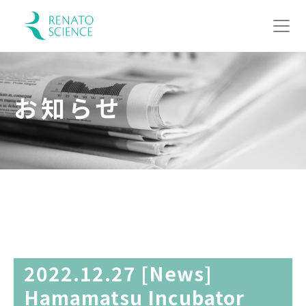
お知らせ
2022.12.27 [News]
Hamamatsu Incubator